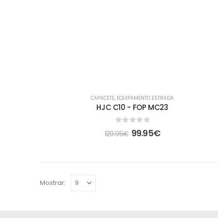
-23%
CAPACETE
,
EQUIPAMENTO ESTRADA
HJC C10 - FOP MC23
0
out of 5
99.95
€
129.95
€
Mostrar: