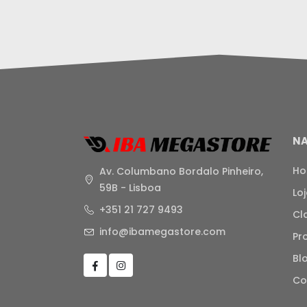
N
H
Av. Columbano Bordalo Pinheiro,
59B - Lisboa
Lo
+351 21 727 9493
Cl
info@ibamegastore.com
Pr
Bl
Co