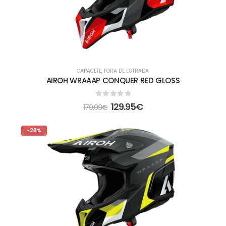
CAPACETE
,
FORA DE ESTRADA
AIROH WRAAAP CONQUER RED GLOSS
0
out of 5
129.95
€
179.99
€
-28%