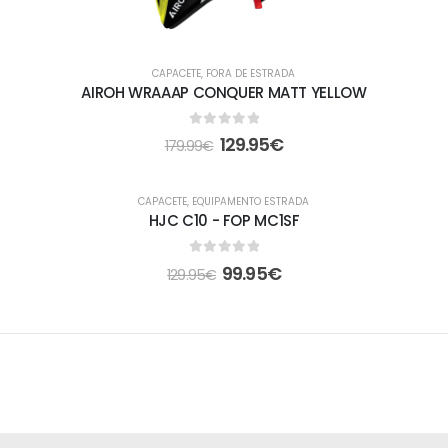
CAPACETE
,
FORA DE ESTRADA
AIROH WRAAAP CONQUER MATT YELLOW
0
out of 5
129.95
€
179.99
€
-23%
CAPACETE
,
EQUIPAMENTO ESTRADA
HJC C10 - FOP MC1SF
0
out of 5
99.95
€
129.95
€