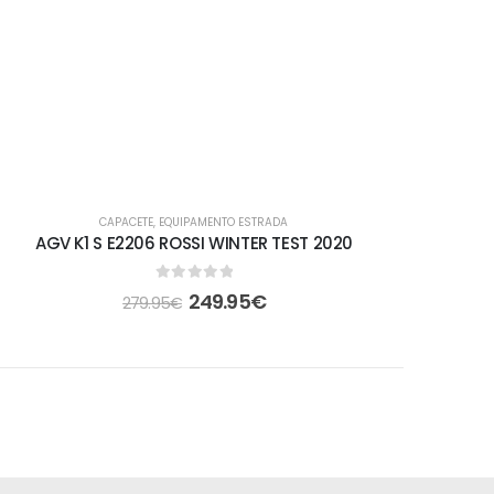
EM ALTA
CAPACETE
,
EQUIPAMENTO ESTRADA
-11%
AGV K1 S E2206 ROSSI WINTER TEST 2020
0
out of 5
249.95
€
279.95
€