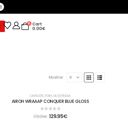
0
Cart
R
0.00
€
Mostrar:
-28%
CAPACETE
,
FORA DE ESTRADA
AIROH WRAAAP CONQUER BLUE GLOSS
0
out of 5
129.95
€
179.99
€