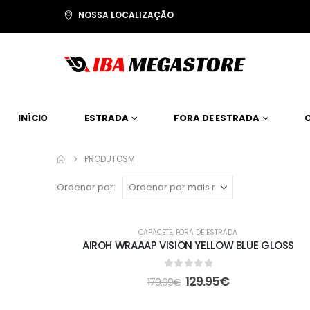
NOSSA LOCALIZAÇÃO
INÍCIO
ESTRADA
FORA DE ESTRADA
PRODUTOS
M
Ordenar por:
-28%
CAPACETE
,
FORA DE ESTRADA
AIROH WRAAAP VISION YELLOW BLUE GLOSS
0
out of 5
129.95
€
179.99
€