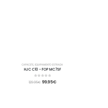
-23%
CAPACETE
,
EQUIPAMENTO ESTRADA
HJC C10 - FOP MC7SF
0
out of 5
99.95
€
129.95
€