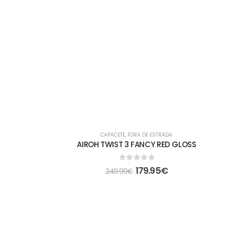
-28%
CAPACETE
,
FORA DE ESTRADA
AIROH TWIST 3 FANCY RED GLOSS
0
out of 5
179.95
€
249.99
€