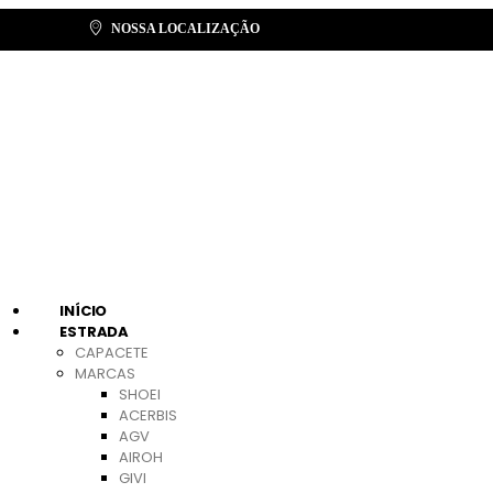
NOSSA LOCALIZAÇÃO
INÍCIO
ESTRADA
CAPACETE
MARCAS
SHOEI
ACERBIS
AGV
AIROH
GIVI