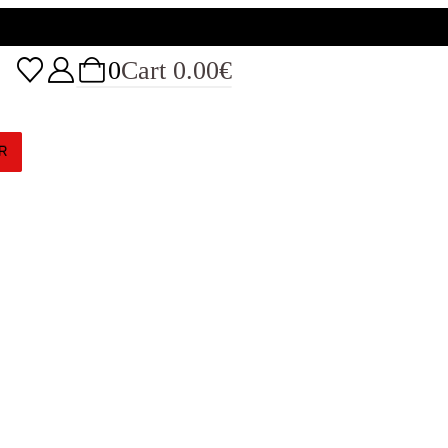
0
Cart
0.00
€
R