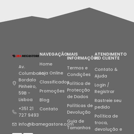
NAVEGAÇÃO
MAIS
ATENDIMENTO
INFORMAÇÕES
AO CLIENTE
Home
Av.
Termos e
Contato &
Loja Online
Columbano
Condições
Ajuda
Bordalo
Classificados
Política de
Login /
Pinheiro,
Protecção
Promoções
Registrar
59B -
de Dados
Lisboa
Blog
Rastreie seu
Políticas de
pedido
+351 21
Contato
Devolução
727 9493
Política de
Guia de
troca,
info@ibamegastore.com
Tamanhos
devolução e