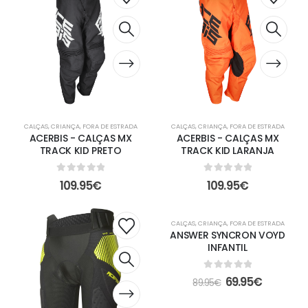
CALÇAS
,
CRIANÇA
,
FORA DE ESTRADA
CALÇAS
,
CRIANÇA
,
FORA DE ESTRADA
ACERBIS - CALÇAS MX
ACERBIS - CALÇAS MX
TRACK KID PRETO
TRACK KID LARANJA
0
out of 5
0
out of 5
109.95
€
109.95
€
-22%
CALÇAS
,
CRIANÇA
,
FORA DE ESTRADA
ANSWER SYNCRON VOYD
INFANTIL
0
out of 5
69.95
€
89.95
€