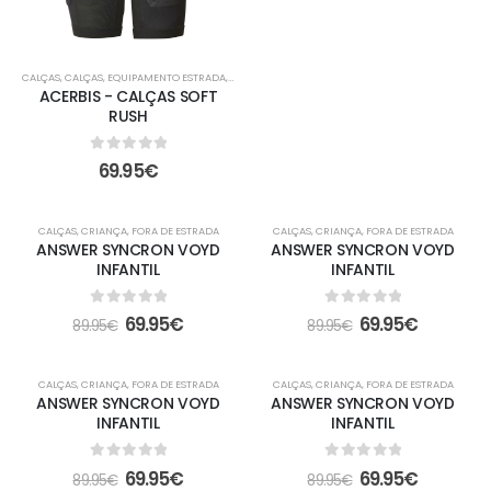
CALÇAS
,
CALÇAS
,
EQUIPAMENTO ESTRADA
,
FORA DE ESTRADA
,
PROTECTORES
,
PROTECTORES
ACERBIS - CALÇAS SOFT
RUSH
0
out of 5
69.95
€
-22%
-22%
CALÇAS
,
CRIANÇA
,
FORA DE ESTRADA
CALÇAS
,
CRIANÇA
,
FORA DE ESTRADA
ANSWER SYNCRON VOYD
ANSWER SYNCRON VOYD
INFANTIL
INFANTIL
0
out of 5
0
out of 5
69.95
€
69.95
€
89.95
€
89.95
€
-22%
-22%
CALÇAS
,
CRIANÇA
,
FORA DE ESTRADA
CALÇAS
,
CRIANÇA
,
FORA DE ESTRADA
ANSWER SYNCRON VOYD
ANSWER SYNCRON VOYD
INFANTIL
INFANTIL
0
out of 5
0
out of 5
69.95
€
69.95
€
89.95
€
89.95
€