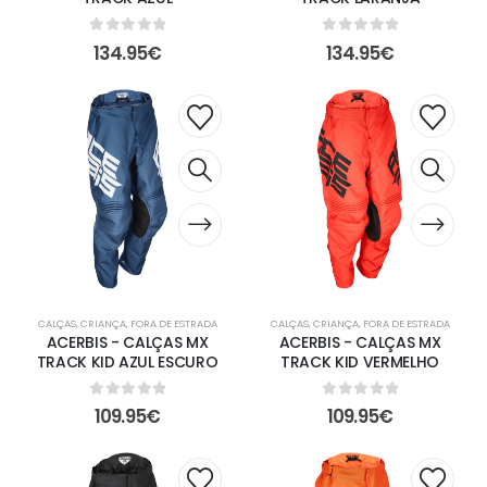
0
out of 5
0
out of 5
134.95
€
134.95
€
CALÇAS
,
CRIANÇA
,
FORA DE ESTRADA
CALÇAS
,
CRIANÇA
,
FORA DE ESTRADA
ACERBIS - CALÇAS MX
ACERBIS - CALÇAS MX
TRACK KID AZUL ESCURO
TRACK KID VERMELHO
0
out of 5
0
out of 5
109.95
€
109.95
€