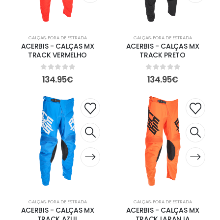
CALÇAS
,
FORA DE ESTRADA
CALÇAS
,
FORA DE ESTRADA
ACERBIS - CALÇAS MX
ACERBIS - CALÇAS MX
TRACK VERMELHO
TRACK PRETO
0
out of 5
0
out of 5
134.95
€
134.95
€
CALÇAS
,
FORA DE ESTRADA
CALÇAS
,
FORA DE ESTRADA
ACERBIS - CALÇAS MX
ACERBIS - CALÇAS MX
TRACK AZUL
TRACK LARANJA