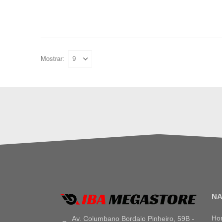
Mostrar:
N
Ho
Av. Columbano Bordalo Pinheiro, 59B -