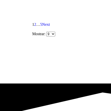
1
2
…
5
Next
Mostrar: