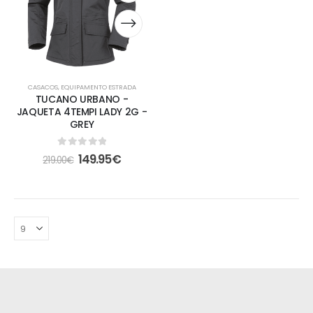
CASACOS
,
EQUIPAMENTO ESTRADA
TUCANO URBANO -
JAQUETA 4TEMPI LADY 2G -
GREY
0
out of 5
149.95
€
219.00
€