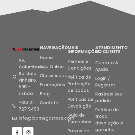
NAVEGAÇÃO
MAIS
ATENDIMENTO
INFORMAÇÕES
AO CLIENTE
Home
Av.
Termos e
Contato &
Loja Online
Columbano
Condições
Ajuda
Bordalo
Classificados
Política de
Login /
Pinheiro,
Protecção
Promoções
Registrar
59B -
de Dados
Lisboa
Blog
Rastreie seu
Políticas de
pedido
+351 21
Contato
Devolução
727 9493
Política de
Guia de
troca,
info@ibamegastore.com
Tamanhos
devolução e
garantia
Prazos de