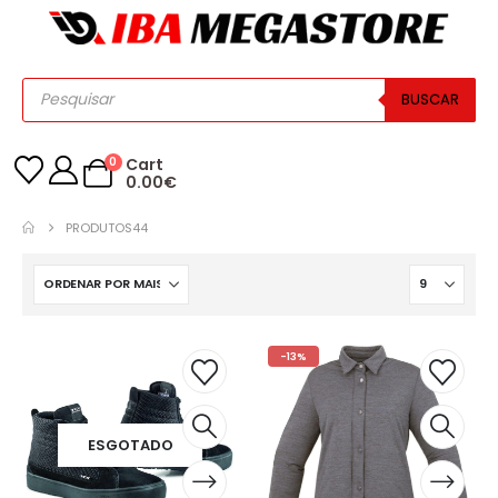
BUSCAR
0
Cart
0.00
€
PRODUTOS
44
-13%
ESGOTADO