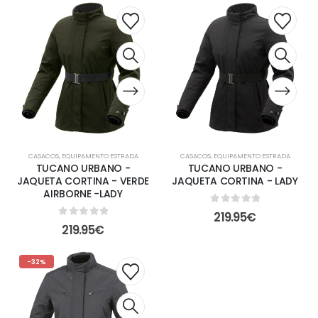
CASACOS
,
EQUIPAMENTO ESTRADA
CASACOS
,
EQUIPAMENTO ESTRADA
TUCANO URBANO -
TUCANO URBANO -
JAQUETA CORTINA - VERDE
JAQUETA CORTINA - LADY
AIRBORNE -LADY
0
out of 5
219.95
€
0
out of 5
219.95
€
-32%