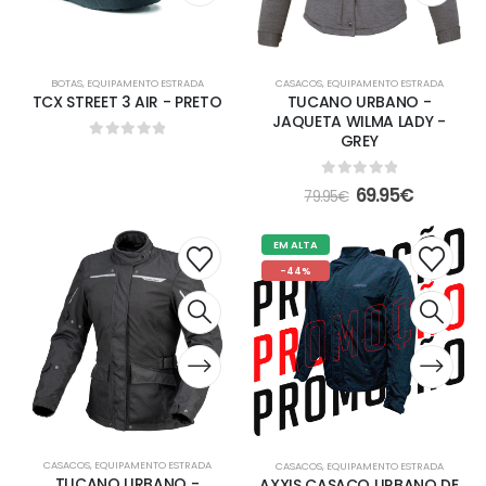
BOTAS
,
EQUIPAMENTO ESTRADA
CASACOS
,
EQUIPAMENTO ESTRADA
TCX STREET 3 AIR - PRETO
TUCANO URBANO -
JAQUETA WILMA LADY -
GREY
0
out of 5
0
out of 5
69.95
€
79.95
€
EM ALTA
-44%
CASACOS
,
EQUIPAMENTO ESTRADA
CASACOS
,
EQUIPAMENTO ESTRADA
TUCANO URBANO -
AXXIS CASACO URBANO DE