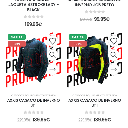
JAQUETA 4STROKE LADY -
INVERNO JC5 PRETO
BLACK
0
out of 5
99.95
€
179.95
€
0
out of 5
199.95
€
EM ALTA
EM ALTA
-39%
-39%
CASACOS
,
EQUIPAMENTO ESTRADA
CASACOS
,
EQUIPAMENTO ESTRADA
AXXIS CASACO DE INVERNO
AXXIS CASACO DE INVERNO
JT1
JT1
0
out of 5
0
out of 5
139.95
€
139.95
€
229.95
€
229.95
€