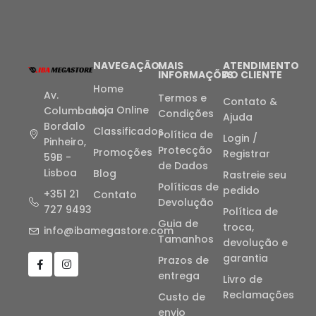
NAVEGAÇÃO
MAIS
ATENDIMENTO
INFORMAÇÕES
AO CLIENTE
Home
Av.
Termos e
Contato &
Loja Online
Columbano
Condições
Ajuda
Bordalo
Classificados
Política de
Login /
Pinheiro,
Protecção
Promoções
Registrar
59B -
de Dados
Lisboa
Blog
Rastreie seu
Políticas de
pedido
+351 21
Contato
Devolução
727 9493
Política de
Guia de
troca,
info@ibamegastore.com
Tamanhos
devolução e
garantia
Prazos de
entrega
Livro de
Reclamações
Custo de
envio