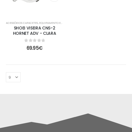
ACESSÓRIOS CAPACETES
,
EQUIPAMENTO ESTRADA
SHOEI VISEIRA CNS-2
HORNET ADV - CLARA
0
out of 5
69.95
€