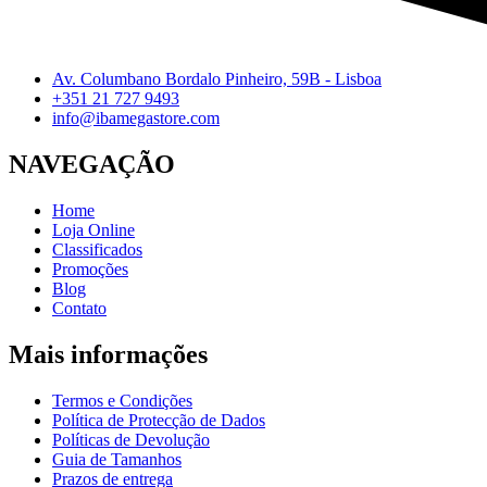
Av. Columbano Bordalo Pinheiro, 59B - Lisboa
+351 21 727 9493
info@ibamegastore.com
NAVEGAÇÃO
Home
Loja Online
Classificados
Promoções
Blog
Contato
Mais informações
Termos e Condições
Política de Protecção de Dados
Políticas de Devolução
Guia de Tamanhos
Prazos de entrega