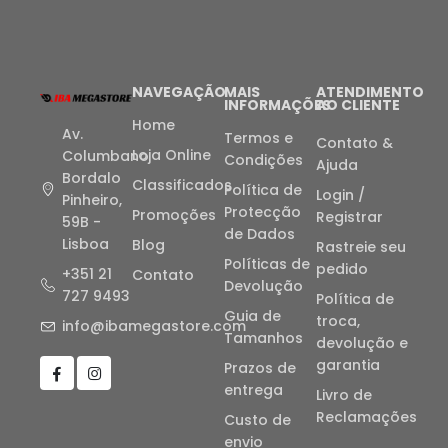
NAVEGAÇÃO
MAIS
ATENDIMENTO
INFORMAÇÕES
AO CLIENTE
Home
Av.
Termos e
Contato &
Loja Online
Columbano
Condições
Ajuda
Bordalo
Classificados
Política de
Login /
Pinheiro,
Protecção
Promoções
Registrar
59B -
de Dados
Lisboa
Blog
Rastreie seu
Políticas de
pedido
+351 21
Contato
Devolução
727 9493
Política de
Guia de
troca,
info@ibamegastore.com
Tamanhos
devolução e
garantia
Prazos de
entrega
Livro de
Reclamações
Custo de
envio