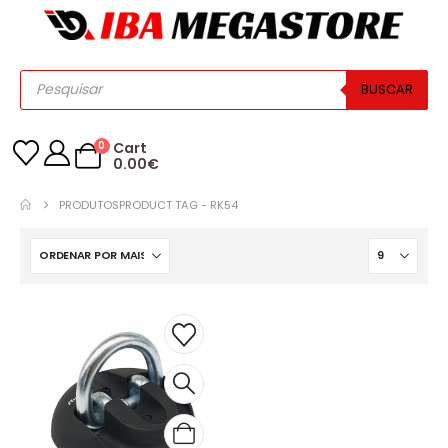
BUSCAR
0
Cart
0.00
€
PRODUTOS
PRODUCT TAG -
RK54