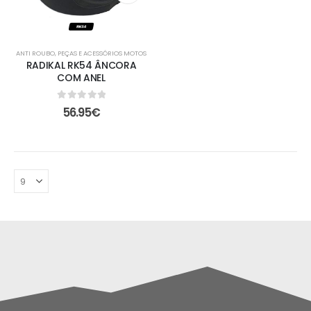
ANTI ROUBO
,
PEÇAS E ACESSÓRIOS MOTOS
RADIKAL RK54 ÂNCORA
COM ANEL
0
out of 5
56.95
€