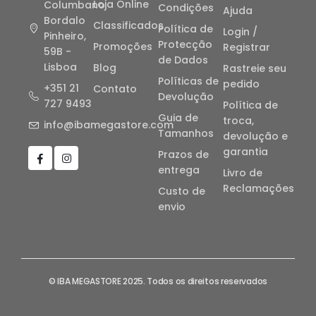
Loja Online
Columbano
Condições
Ajuda
Bordalo
Classificados
Política de
Login /
Pinheiro,
Protecção
Promoções
Registrar
59B -
de Dados
Lisboa
Blog
Rastreie seu
Políticas de
pedido
+351 21
Contato
Devolução
727 9493
Política de
Guia de
troca,
info@ibamegastore.com
Tamanhos
devolução e
garantia
Prazos de
entrega
Livro de
Reclamações
Custo de
envio
© IBA MEGASTORE 2025. Todos os direitos reservados