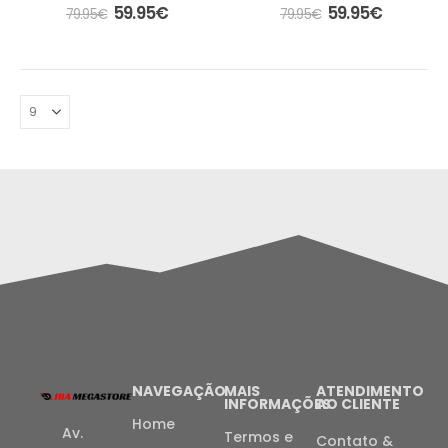
0
out of 5
0
out of 5
59.95
€
59.95
€
79.95
€
79.95
€
NAVEGAÇÃO
MAIS
ATENDIMENTO
INFORMAÇÕES
AO CLIENTE
Home
Av.
Termos e
Contato &