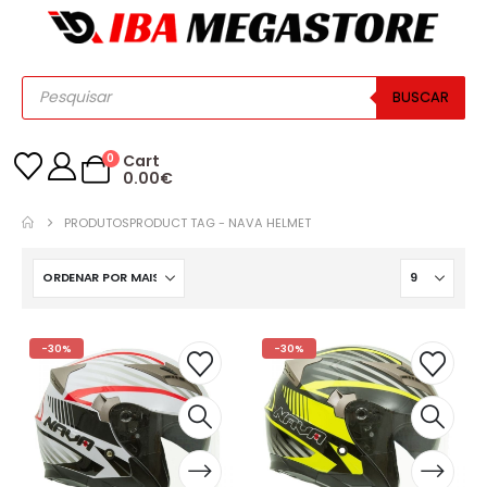
BUSCAR
0
Cart
0.00
€
PRODUTOS
PRODUCT TAG -
NAVA HELMET
-30%
-30%