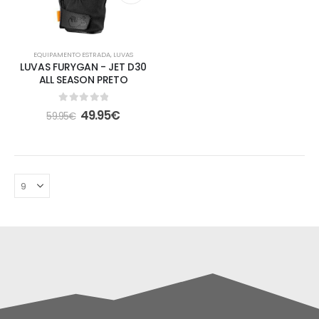
EQUIPAMENTO ESTRADA
,
LUVAS
LUVAS FURYGAN - JET D30
ALL SEASON PRETO
0
out of 5
49.95
€
59.95
€