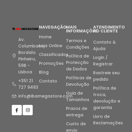
NAVEGAÇÃO
MAIS
ATENDIMENTO
INFORMAÇÕES
AO CLIENTE
Home
Av.
Termos e
Contato &
Loja Online
Columbano
Condições
Ajuda
Bordalo
Classificados
Política de
Login /
Pinheiro,
Protecção
Promoções
Registrar
59B -
de Dados
Lisboa
Blog
Rastreie seu
Políticas de
pedido
+351 21
Contato
Devolução
727 9493
Política de
Guia de
troca,
info@ibamegastore.com
Tamanhos
devolução e
garantia
Prazos de
entrega
Livro de
Reclamações
Custo de
envio