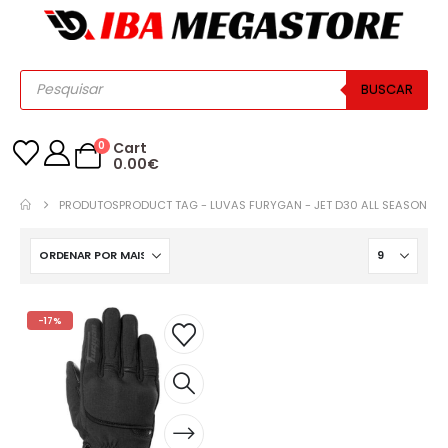
BUSCAR
0
Cart
0.00
€
PRODUTOS
PRODUCT TAG -
LUVAS FURYGAN - JET D30 ALL SEASON
-17%