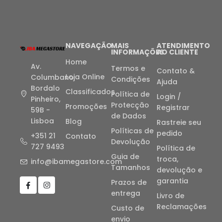
NAVEGAÇÃO
MAIS
ATENDIMENTO
INFORMAÇÕES
AO CLIENTE
Home
Av.
Termos e
Contato &
Loja Online
Columbano
Condições
Ajuda
Bordalo
Classificados
Política de
Login /
Pinheiro,
Protecção
Promoções
Registrar
59B -
de Dados
Lisboa
Blog
Rastreie seu
Políticas de
pedido
+351 21
Contato
Devolução
727 9493
Política de
Guia de
troca,
info@ibamegastore.com
Tamanhos
devolução e
garantia
Prazos de
entrega
Livro de
Reclamações
Custo de
envio