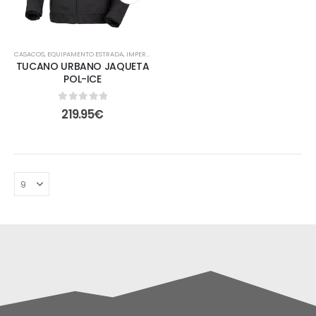
CASACOS
,
EQUIPAMENTO ESTRADA
,
IMPERMEÁVEIS
,
TÉRMICOS
TUCANO URBANO JAQUETA
POL-ICE
0
out of 5
219.95
€