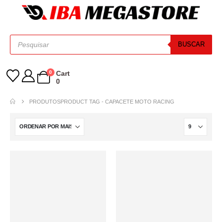
BUSCAR
0
Cart
0
PRODUTOS
PRODUCT TAG -
CAPACETE MOTO RACING