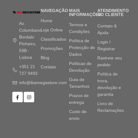
NAVEGAÇÃO
MAIS
ATENDIMENTO
INFORMAÇÕES
AO CLIENTE
Home
Av.
Termos e
Contato &
Loja Online
Columbano
Condições
Ajuda
Bordalo
Classificados
Política de
Login /
Pinheiro,
Protecção de
Promoções
Registrar
59B -
Dados
Lisboa
Blog
Rastreie seu
Políticas de
pedido
+351 21
Contato
Devolução
727 9493
Política de
Guia de
troca,
info@ibamegastore.com
Tamanhos
devolução e
garantia
Prazos de
entrega
Livro de
Reclamações
Custo de
envio