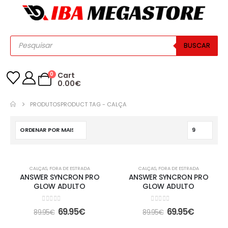
BUSCAR
0
Cart
0.00
€
PRODUTOS
PRODUCT TAG -
CALÇA
-22%
-22%
CALÇAS
,
FORA DE ESTRADA
CALÇAS
,
FORA DE ESTRADA
ANSWER SYNCRON PRO
ANSWER SYNCRON PRO
GLOW ADULTO
GLOW ADULTO
0
out of 5
0
out of 5
69.95
€
69.95
€
89.95
€
89.95
€