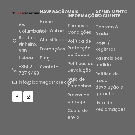
NAVEGAÇÃO
MAIS
ATENDIMENTO
INFORMAÇÕES
AO CLIENTE
Home
Av.
Termos e
Contato &
Loja Online
Columbano
Condições
Ajuda
Bordalo
Classificados
Política de
Login /
Pinheiro,
Protecção
Promoções
Registrar
59B -
de Dados
Lisboa
Blog
Rastreie seu
Políticas de
pedido
+351 21
Contato
Devolução
727 9493
Política de
Guia de
troca,
info@ibamegastore.com
Tamanhos
devolução e
garantia
Prazos de
entrega
Livro de
Reclamações
Custo de
envio