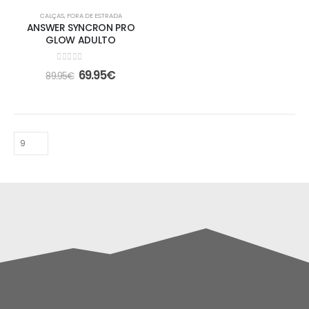
-22%
CALÇAS
,
FORA DE ESTRADA
ANSWER SYNCRON PRO
GLOW ADULTO
0
out of 5
69.95
€
89.95
€