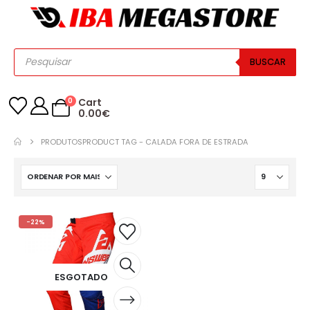
BUSCAR
0
Cart
0.00
€
PRODUTOS
PRODUCT TAG -
CALADA FORA DE ESTRADA
-22%
ESGOTADO