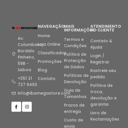
NAVEGAÇÃO
MAIS
ATENDIMENTO
INFORMAÇÕES
AO CLIENTE
Home
Av.
Termos e
Contato &
Loja Online
Columbano
Condições
Ajuda
Bordalo
Classificados
Política de
Login /
Pinheiro,
Protecção
Promoções
Registrar
59B -
de Dados
Lisboa
Blog
Rastreie seu
Políticas de
pedido
+351 21
Contato
Devolução
727 9493
Política de
Guia de
troca,
info@ibamegastore.com
Tamanhos
devolução e
garantia
Prazos de
entrega
Livro de
Reclamações
Custo de
envio