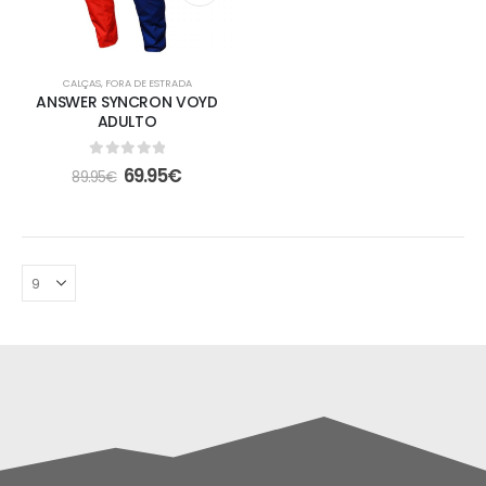
CALÇAS
,
FORA DE ESTRADA
ANSWER SYNCRON VOYD
ADULTO
0
out of 5
69.95
€
89.95
€