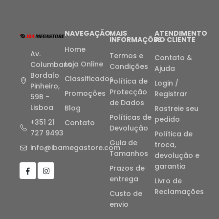
NAVEGAÇÃO
MAIS
ATENDIMENTO
INFORMAÇÕES
AO CLIENTE
Home
Av.
Termos e
Contato &
Loja Online
Columbano
Condições
Ajuda
Bordalo
Classificados
Política de
Login /
Pinheiro,
Protecção
Promoções
Registrar
59B -
de Dados
Lisboa
Blog
Rastreie seu
Políticas de
pedido
+351 21
Contato
Devolução
727 9493
Política de
Guia de
troca,
info@ibamegastore.com
Tamanhos
devolução e
garantia
Prazos de
entrega
Livro de
Reclamações
Custo de
envio