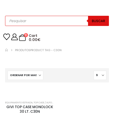
BUSCAR
0
Cart
0.00
€
PRODUTOS
PRODUCT TAG -
C30N
-21%
EQUIPAMENTO ESTRADA
,
TOP CASE / ALFORJES
GIVI TOP CASE MONOLOCK
30 LT. C30N