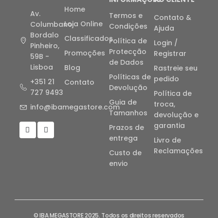
Home
Av.
Termos e
Contato &
Loja Online
Columbano
Condições
Ajuda
Bordalo
Classificados
Política de
Login /
Pinheiro,
Protecção
Promoções
Registrar
59B -
de Dados
Lisboa
Blog
Rastreie seu
Políticas de
pedido
+351 21
Contato
Devolução
727 9493
Política de
Guia de
troca,
info@ibamegastore.com
Tamanhos
devolução e
garantia
Prazos de
entrega
Livro de
Reclamações
Custo de
envio
© IBA MEGASTORE 2025. Todos os direitos reservados