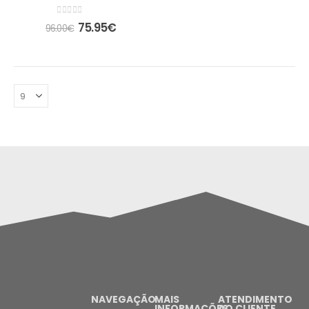
0
out of 5
75.95
€
96.00
€
NAVEGAÇÃO
MAIS
ATENDIMENTO
INFORMAÇÕES
AO CLIENTE