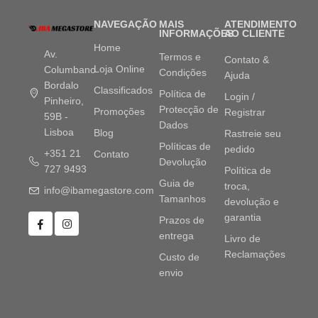
NAVEGAÇÃO
MAIS
ATENDIMENTO
INFORMAÇÕES
AO CLIENTE
Home
Av.
Termos e
Contato &
Loja Online
Columbano
Condições
Ajuda
Bordalo
Classificados
Política de
Login /
Pinheiro,
Protecção de
Promoções
Registrar
59B -
Dados
Lisboa
Blog
Rastreie seu
Políticas de
pedido
+351 21
Contato
Devolução
727 9493
Política de
Guia de
troca,
info@ibamegastore.com
Tamanhos
devolução e
garantia
Prazos de
entrega
Livro de
Reclamações
Custo de
envio