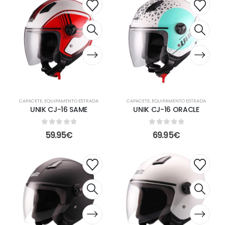
CAPACETE
,
EQUIPAMENTO ESTRADA
CAPACETE
,
EQUIPAMENTO ESTRADA
UNIK CJ-16 SAME
UNIK CJ-16 ORACLE
0
out of 5
0
out of 5
59.95
€
69.95
€