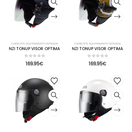
CAPACETE
,
EQUIPAMENTO ESTRADA
CAPACETE
,
EQUIPAMENTO ESTRADA
NZI TONUP VISOR OPTIMA
NZI TONUP VISOR OPTIMA
0
out of 5
0
out of 5
169.95
€
169.95
€