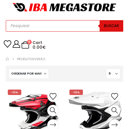
BUSCAR
0
Cart
0.00
€
PRODUTOS
VERÃO
-10%
-10%