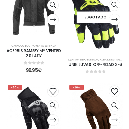
ESGOTADO
CASACOS
,
EQUIPAMENTO ESTRADA
ACERBIS RAMSEY MY VENTED
2.0 LADY
EQUIPAMENTO ESTRADA
,
FORA DE ESTRADA
,
LUV
UNIK LUVAS OFF-ROAD X-6
0
out of 5
99.95
€
0
out of 5
-20%
-20%