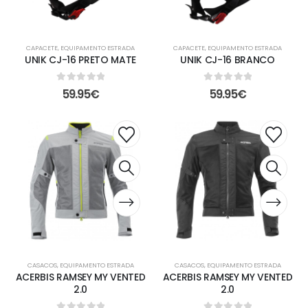
CAPACETE
,
EQUIPAMENTO ESTRADA
CAPACETE
,
EQUIPAMENTO ESTRADA
UNIK CJ-16 PRETO MATE
UNIK CJ-16 BRANCO
0
out of 5
0
out of 5
59.95
€
59.95
€
CASACOS
,
EQUIPAMENTO ESTRADA
CASACOS
,
EQUIPAMENTO ESTRADA
ACERBIS RAMSEY MY VENTED
ACERBIS RAMSEY MY VENTED
2.0
2.0