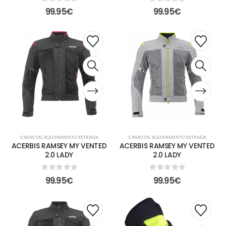
0
out of 5
0
out of 5
99.95
€
99.95
€
CASACOS
,
EQUIPAMENTO ESTRADA
CASACOS
,
EQUIPAMENTO ESTRADA
ACERBIS RAMSEY MY VENTED
ACERBIS RAMSEY MY VENTED
2.0 LADY
2.0 LADY
0
out of 5
0
out of 5
99.95
€
99.95
€