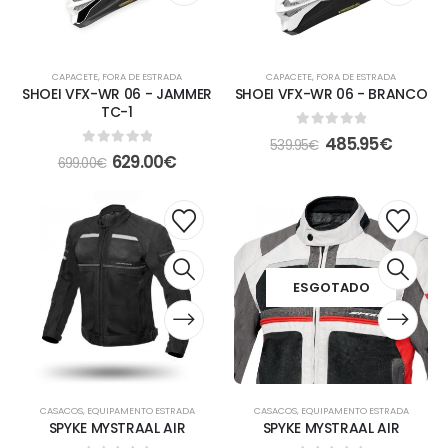
CAPACETE
,
FORA DE ESTRADA
CAPACETE
,
FORA DE ESTRADA
SHOEI VFX-WR 06 - JAMMER
SHOEI VFX-WR 06 - BRANCO
TC-1
0
out of 5
485.95
€
539.95
€
0
out of 5
629.00
€
699.00
€
ESGOTADO
CASACOS
,
EQUIPAMENTO ESTRADA
CASACOS
,
EQUIPAMENTO ESTRADA
SPYKE MYSTRAAL AIR
SPYKE MYSTRAAL AIR