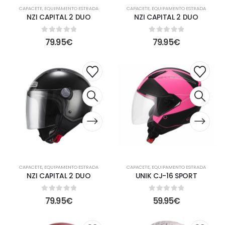
CAPACETE
,
EQUIPAMENTO ESTRADA
CAPACETE
,
EQUIPAMENTO ESTRADA
NZI CAPITAL 2 DUO
NZI CAPITAL 2 DUO
0
out of 5
0
out of 5
79.95
€
79.95
€
CAPACETE
,
EQUIPAMENTO ESTRADA
CAPACETE
,
EQUIPAMENTO ESTRADA
NZI CAPITAL 2 DUO
UNIK CJ-16 SPORT
0
out of 5
0
out of 5
79.95
€
59.95
€