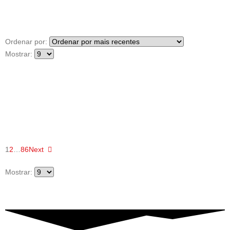
Ordenar por:
Mostrar:
1
2
…
86
Next
Mostrar: