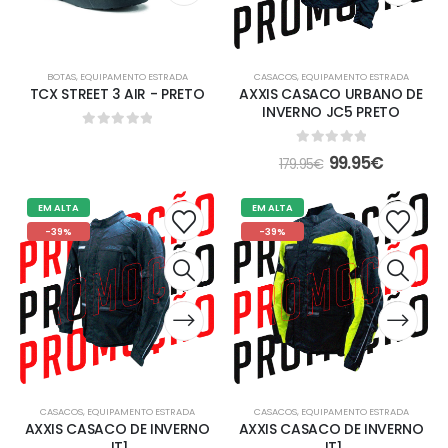
BOTAS
,
EQUIPAMENTO ESTRADA
CASACOS
,
EQUIPAMENTO ESTRADA
TCX STREET 3 AIR - PRETO
AXXIS CASACO URBANO DE
INVERNO JC5 PRETO
0
out of 5
0
out of 5
99.95
€
179.95
€
EM ALTA
EM ALTA
-39%
-39%
CASACOS
,
EQUIPAMENTO ESTRADA
CASACOS
,
EQUIPAMENTO ESTRADA
AXXIS CASACO DE INVERNO
AXXIS CASACO DE INVERNO
JT1
JT1