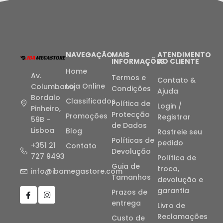
NAVEGAÇÃO
MAIS
ATENDIMENTO
INFORMAÇÕES
AO CLIENTE
Home
Av.
Termos e
Contato &
Loja Online
Columbano
Condições
Ajuda
Bordalo
Classificados
Política de
Login /
Pinheiro,
Protecção
Promoções
Registrar
59B -
de Dados
Lisboa
Blog
Rastreie seu
Políticas de
pedido
+351 21
Contato
Devolução
727 9493
Política de
Guia de
troca,
info@ibamegastore.com
Tamanhos
devolução e
garantia
Prazos de
entrega
Livro de
Reclamações
Custo de