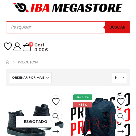
BUSCAR
0
Cart
0.00
€
PRODUTOS
41
EM ALTA
-44%
ESGOTADO