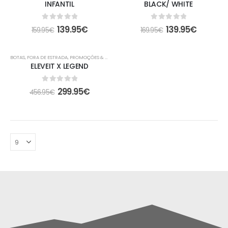
INFANTIL
BLACK/ WHITE
0
out of 5
0
out of 5
139.95
€
139.95
€
159.95
€
169.95
€
-34%
BOTAS
,
FORA DE ESTRADA
,
PROMOÇÕES & OFERTAS
ELEVEIT X LEGEND
0
out of 5
299.95
€
456.95
€