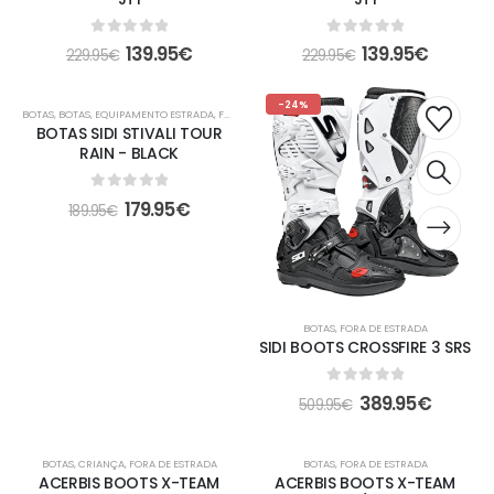
0
out of 5
0
out of 5
139.95
€
139.95
€
229.95
€
229.95
€
-5%
-24%
BOTAS
,
BOTAS
,
EQUIPAMENTO ESTRADA
,
FORA DE ESTRADA
BOTAS SIDI STIVALI TOUR
RAIN - BLACK
0
out of 5
179.95
€
189.95
€
BOTAS
,
FORA DE ESTRADA
SIDI BOOTS CROSSFIRE 3 SRS
0
out of 5
389.95
€
509.95
€
-13%
-18%
BOTAS
,
CRIANÇA
,
FORA DE ESTRADA
BOTAS
,
FORA DE ESTRADA
ACERBIS BOOTS X-TEAM
ACERBIS BOOTS X-TEAM