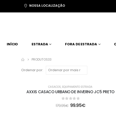
NOSSA LOCALIZAÇÃO
INÍCIO
ESTRADA
FORA DE ESTRADA
PRODUTOS
33
Ordenar por:
EM ALTA
CASACOS
,
EQUIPAMENTO ESTRADA
-44%
AXXIS CASACO URBANO DE INVERNO JC5 PRETO
0
out of 5
99.95
€
179.95
€