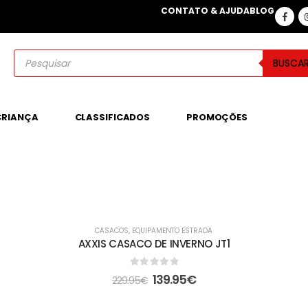
CONTATO & AJUDA
BLOG
BUSCA
CRIANÇA
CLASSIFICADOS
PROMOÇÕES
EM ALTA
CASACOS
,
EQUIPAMENTO ESTRADA
-39%
AXXIS CASACO DE INVERNO JT1
0
out of 5
139.95
€
229.95
€