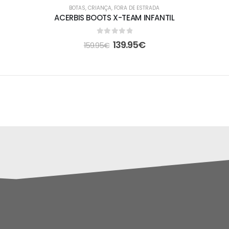
-13%
BOTAS
,
CRIANÇA
,
FORA DE ESTRADA
ACERBIS BOOTS X-TEAM INFANTIL
0
out of 5
139.95
€
159.95
€