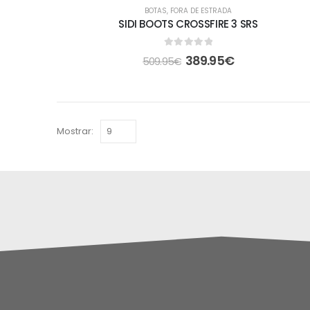
-24%
BOTAS
,
FORA DE ESTRADA
SIDI BOOTS CROSSFIRE 3 SRS
0
out of 5
389.95
€
509.95
€
Mostrar: