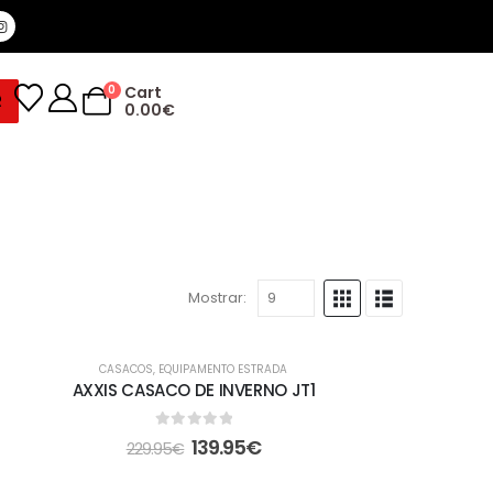
0
Cart
R
0.00
€
Mostrar:
EM ALTA
CASACOS
,
EQUIPAMENTO ESTRADA
-39%
AXXIS CASACO DE INVERNO JT1
0
out of 5
139.95
€
229.95
€