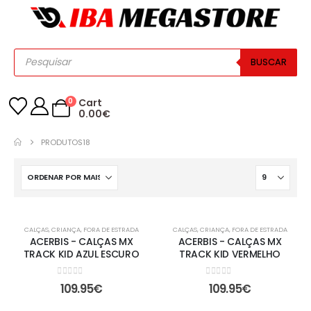
BUSCAR
0
Cart
0.00
€
PRODUTOS
18
CALÇAS
,
CRIANÇA
,
FORA DE ESTRADA
CALÇAS
,
CRIANÇA
,
FORA DE ESTRADA
ACERBIS - CALÇAS MX
ACERBIS - CALÇAS MX
TRACK KID AZUL ESCURO
TRACK KID VERMELHO
0
out of 5
0
out of 5
109.95
€
109.95
€