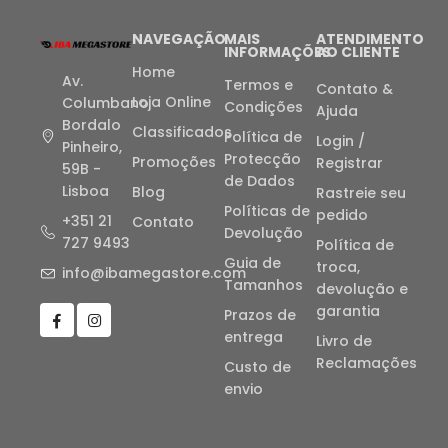
NAVEGAÇÃO
MAIS
ATENDIMENTO
INFORMAÇÕES
AO CLIENTE
Home
Av.
Termos e
Contato &
Loja Online
Columbano
Condições
Ajuda
Bordalo
Classificados
Política de
Login /
Pinheiro,
Protecção
Promoções
Registrar
59B -
de Dados
Lisboa
Blog
Rastreie seu
Políticas de
pedido
+351 21
Contato
Devolução
727 9493
Política de
Guia de
troca,
info@ibamegastore.com
Tamanhos
devolução e
garantia
Prazos de
entrega
Livro de
Reclamações
Custo de
envio