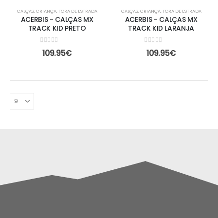
CALÇAS
,
CRIANÇA
,
FORA DE ESTRADA
CALÇAS
,
CRIANÇA
,
FORA DE ESTRADA
ACERBIS - CALÇAS MX
ACERBIS - CALÇAS MX
TRACK KID PRETO
TRACK KID LARANJA
0
out of 5
0
out of 5
109.95
€
109.95
€