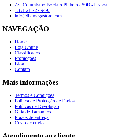
Av. Columbano Bordalo Pinheiro, 59B - Lisboa
+351 21 727 9493
info@ibamegastore.com
NAVEGAÇÃO
Home
Loja Online
Classificados
Promoções
Blog
Contato
Mais informações
Termos e Condições
Política de Protecção de Dados
Políticas de Devolução
Guia de Tamanhos
Prazos de entrega
Custo de envio
Atendimento ao cliente