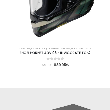
CAPACETE
,
CAPACETE
,
EQUIPAMENTO ESTRADA
,
FORA DE ESTRADA
SHOEI HORNET ADV 06 - INVIGORATE TC-4
0
out of 5
689.95
€
729.00
€