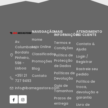
NAVEGAÇÃO
MAIS
ATENDIMENTO
INFORMAÇÕES
AO CLIENTE
Home
Av.
Termos e
Contato &
Loja Online
Columbano
Condições
Ajuda
Bordalo
Classificados
Política de
Login /
Pinheiro,
Protecção
Promoções
Registrar
59B -
de Dados
Lisboa
Blog
Rastreie seu
Políticas de
pedido
+351 21
Contato
Devolução
727 9493
Política de
Guia de
troca,
info@ibamegastore.com
Tamanhos
devolução e
garantia
Prazos de
entrega
Livro de