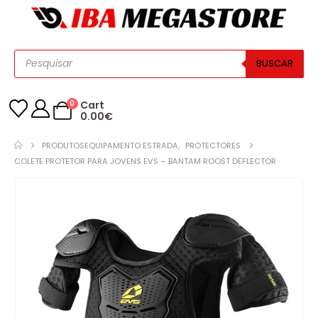
BUSCAR
0
Cart
0.00
€
PRODUTOS
EQUIPAMENTO ESTRADA
,
PROTECTORES
COLETE PROTETOR PARA JOVENS EVS – BANTAM ROOST DEFLECTOR