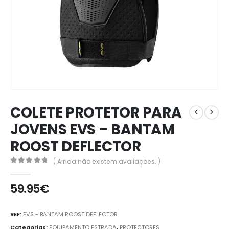
COLETE PROTETOR PARA
JOVENS EVS – BANTAM
ROOST DEFLECTOR
( Ainda não existem avaliações. )
0
out of 5
59.95
€
REF:
EVS - BANTAM ROOST DEFLECTOR
Categorias:
EQUIPAMENTO ESTRADA
,
PROTECTORES