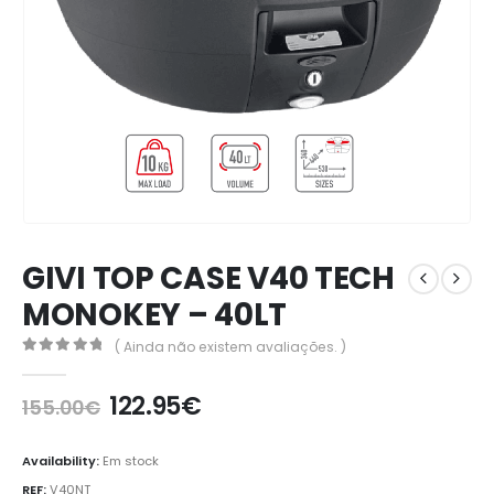
GIVI TOP CASE V40 TECH
MONOKEY – 40LT
( Ainda não existem avaliações. )
0
out of 5
122.95
€
155.00
€
Availability:
Em stock
REF:
V40NT