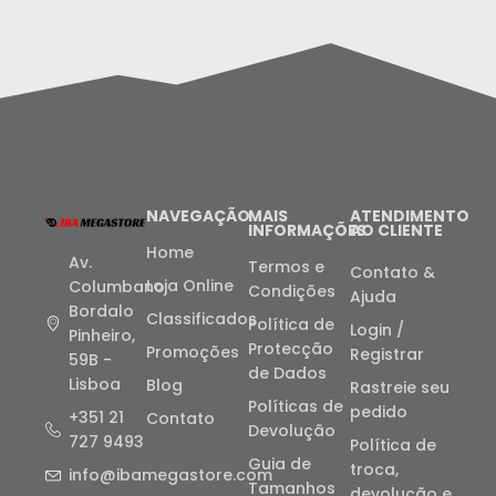
NAVEGAÇÃO
MAIS
ATENDIMENTO
INFORMAÇÕES
AO CLIENTE
Home
Av.
Termos e
Contato &
Loja Online
Columbano
Condições
Ajuda
Bordalo
Classificados
Política de
Login /
Pinheiro,
Protecção
Promoções
Registrar
59B -
de Dados
Lisboa
Blog
Rastreie seu
Políticas de
pedido
+351 21
Contato
Devolução
727 9493
Política de
Guia de
troca,
info@ibamegastore.com
Tamanhos
devolução e