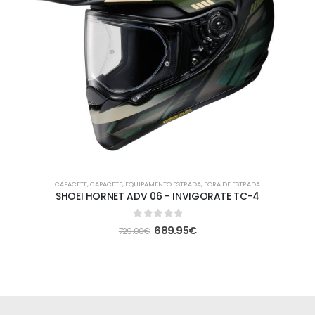
CAPACETE
,
CAPACETE
,
EQUIPAMENTO ESTRADA
,
FORA DE ESTRADA
SHOEI HORNET ADV 06 - INVIGORATE TC-4
0
out of 5
689.95
€
729.00
€