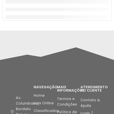
NAVEGAÇÃO
MAIS
ATENDIMENTO
INFORMAÇÕES
AO CLIENTE
Home
Av.
Termos e
Contato &
Loja Online
Columbano
Condições
Ajuda
Bordalo
Classificados
Política de
Login /