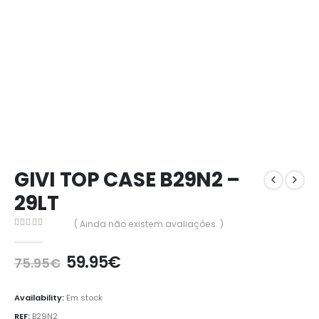
GIVI TOP CASE B29N2 –
29LT
( Ainda não existem avaliações. )
0
out of 5
59.95
€
75.95
€
Availability:
Em stock
REF:
B29N2