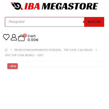
BUSCAR
0
Cart
0.00
€
PRODUTOS
EQUIPAMENTO ESTRADA
,
TOP CASE / ALFORJES
GIVI TOP CASE B29N2 – 29LT
-21%