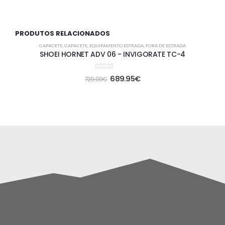
PRODUTOS RELACIONADOS
-5%
CAPACETE
,
CAPACETE
,
EQUIPAMENTO ESTRADA
,
FORA DE ESTRADA
SHOEI HORNET ADV 06 - INVIGORATE TC-4
0
out of 5
689.95
€
729.00
€