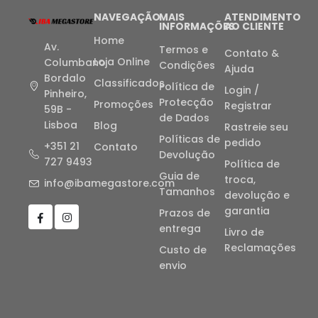
NAVEGAÇÃO
MAIS
ATENDIMENTO
INFORMAÇÕES
AO CLIENTE
Home
Av.
Termos e
Contato &
Loja Online
Columbano
Condições
Ajuda
Bordalo
Classificados
Política de
Login /
Pinheiro,
Protecção
Promoções
Registrar
59B -
de Dados
Lisboa
Blog
Rastreie seu
Políticas de
pedido
+351 21
Contato
Devolução
727 9493
Política de
Guia de
troca,
info@ibamegastore.com
Tamanhos
devolução e
garantia
Prazos de
entrega
Livro de
Reclamações
Custo de
envio