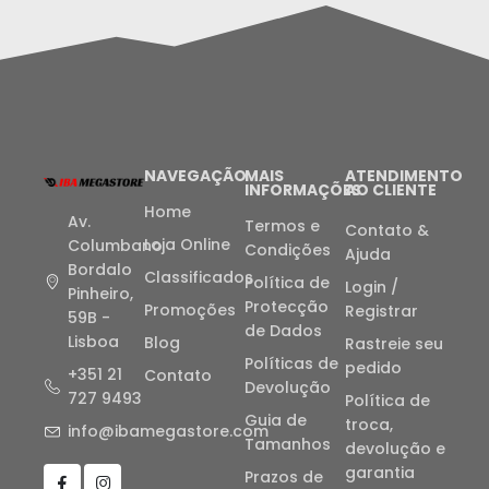
NAVEGAÇÃO
MAIS
ATENDIMENTO
INFORMAÇÕES
AO CLIENTE
Home
Av.
Termos e
Contato &
Loja Online
Columbano
Condições
Ajuda
Bordalo
Classificados
Política de
Login /
Pinheiro,
Protecção
Promoções
Registrar
59B -
de Dados
Lisboa
Blog
Rastreie seu
Políticas de
pedido
+351 21
Contato
Devolução
727 9493
Política de
Guia de
troca,
info@ibamegastore.com
Tamanhos
devolução e
garantia
Prazos de