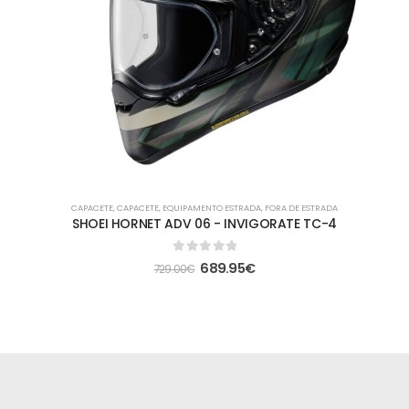
CAPACETE
,
CAPACETE
,
EQUIPAMENTO ESTRADA
,
FORA DE ESTRADA
SHOEI HORNET ADV 06 - INVIGORATE TC-4
0
out of 5
689.95
€
729.00
€