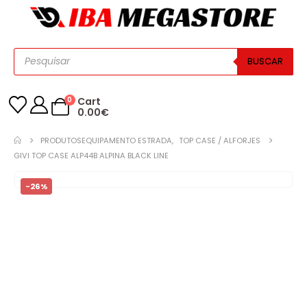
BUSCAR
0
Cart
0.00
€
PRODUTOS
EQUIPAMENTO ESTRADA
,
TOP CASE / ALFORJES
GIVI TOP CASE ALP44B ALPINA BLACK LINE
-26%