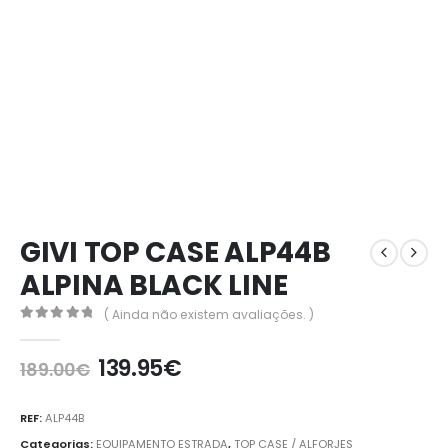
GIVI TOP CASE ALP44B
ALPINA BLACK LINE
( Ainda não existem avaliações. )
0
out of 5
139.95
€
189.00
€
REF:
ALP44B
Categorias:
EQUIPAMENTO ESTRADA
,
TOP CASE / ALFORJES