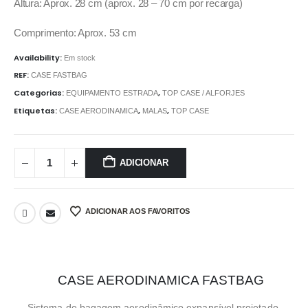
Altura: Aprox. 28 cm (aprox. 28 – 70 cm por recarga)
Comprimento: Aprox. 53 cm
Availability:
Em stock
REF:
CASE FASTBAG
Categorias:
,
EQUIPAMENTO ESTRADA
TOP CASE / ALFORJES
Etiquetas:
,
,
CASE AERODINAMICA
MALAS
TOP CASE
ADICIONAR
ADICIONAR AOS FAVORITOS
CASE AERODINAMICA FASTBAG
Sistema de bagagem aerodinâmico expansível projetado