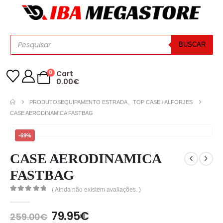
BUSCAR
0
Cart
0.00
€
PRODUTOS
EQUIPAMENTO ESTRADA
,
TOP CASE / ALFORJES
CASE AERODINAMICA FASTBAG
-69%
CASE AERODINAMICA
FASTBAG
( Ainda não existem avaliações. )
0
out of 5
79.95
€
259.00
€