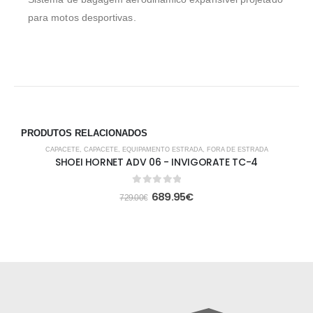
para motos desportivas.
PRODUTOS RELACIONADOS
-5%
CAPACETE
,
CAPACETE
,
EQUIPAMENTO ESTRADA
,
FORA DE ESTRADA
SHOEI HORNET ADV 06 - INVIGORATE TC-4
0
out of 5
689.95
€
729.00
€