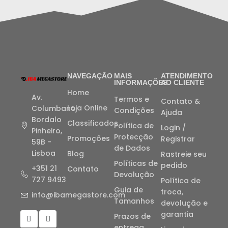
NAVEGAÇÃO
MAIS
ATENDIMENTO
INFORMAÇÕES
AO CLIENTE
Home
Av.
Termos e
Contato &
Loja Online
Columbano
Condições
Ajuda
Bordalo
Classificados
Política de
Login /
Pinheiro,
Protecção
Promoções
Registrar
59B -
de Dados
Lisboa
Blog
Rastreie seu
Políticas de
pedido
+351 21
Contato
Devolução
727 9493
Política de
Guia de
troca,
info@ibamegastore.com
Tamanhos
devolução e
garantia
Prazos de
entrega