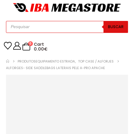
BUSCAR
0
Cart
0.00
€
PRODUTOS
EQUIPAMENTO ESTRADA
,
TOP CASE / ALFORJES
ALFORGES- SIDE SADDLEBAGS LATERAIS PELE A-PRO APACHE