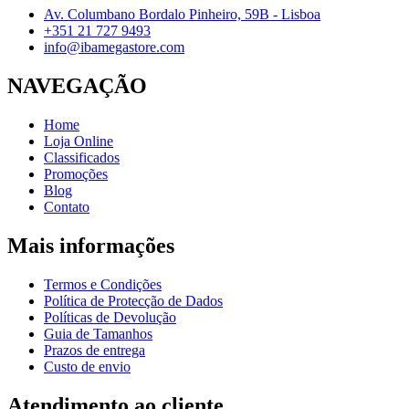
Av. Columbano Bordalo Pinheiro, 59B - Lisboa
+351 21 727 9493
info@ibamegastore.com
NAVEGAÇÃO
Home
Loja Online
Classificados
Promoções
Blog
Contato
Mais informações
Termos e Condições
Política de Protecção de Dados
Políticas de Devolução
Guia de Tamanhos
Prazos de entrega
Custo de envio
Atendimento ao cliente