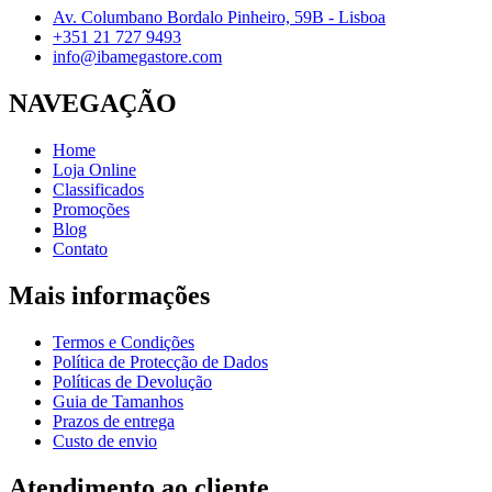
Av. Columbano Bordalo Pinheiro, 59B - Lisboa
+351 21 727 9493
info@ibamegastore.com
NAVEGAÇÃO
Home
Loja Online
Classificados
Promoções
Blog
Contato
Mais informações
Termos e Condições
Política de Protecção de Dados
Políticas de Devolução
Guia de Tamanhos
Prazos de entrega
Custo de envio
Atendimento ao cliente