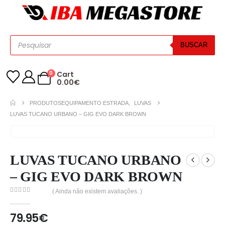
BUSCAR
0
Cart
0.00
€
PRODUTOS
EQUIPAMENTO ESTRADA
,
LUVAS
LUVAS TUCANO URBANO – GIG EVO DARK BROWN
LUVAS TUCANO URBANO
– GIG EVO DARK BROWN
( Ainda não existem avaliações. )
0
out of 5
79.95
€