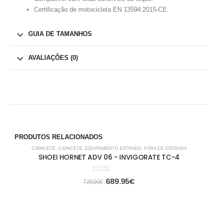
Certificação de motocicleta EN 13594:2015-CE.
GUIA DE TAMANHOS
AVALIAÇÕES (0)
PRODUTOS RELACIONADOS
-5%
CAPACETE
,
CAPACETE
,
EQUIPAMENTO ESTRADA
,
FORA DE ESTRADA
SHOEI HORNET ADV 06 - INVIGORATE TC-4
0
out of 5
689.95
€
729.00
€