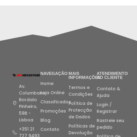
NAVEGAÇÃO
MAIS
ATENDIMENTO
INFORMAÇÕES
AO CLIENTE
Home
Av.
Termos e
Contato &
Loja Online
Columbano
Condições
Ajuda
Bordalo
Classificados
Política de
Login /
Pinheiro,
Protecção
Promoções
Registrar
59B -
de Dados
Lisboa
Blog
Rastreie seu
Políticas de
pedido
+351 21
Contato
Devolução
727 9493
Política de