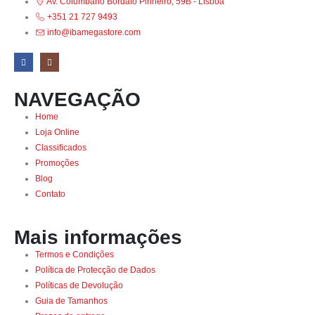
Av. Columbano Bordalo Pinheiro, 59B - Lisboa
+351 21 727 9493
info@ibamegastore.com
NAVEGAÇÃO
Home
Loja Online
Classificados
Promoções
Blog
Contato
Mais informações
Termos e Condições
Política de Protecção de Dados
Políticas de Devolução
Guia de Tamanhos