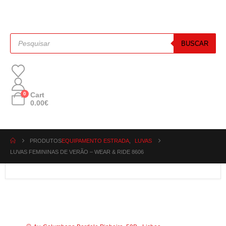
BUSCAR
0
Cart
0.00
€
PRODUTOS
EQUIPAMENTO ESTRADA
,
LUVAS
LUVAS FEMININAS DE VERÃO – WEAR & RIDE 8606