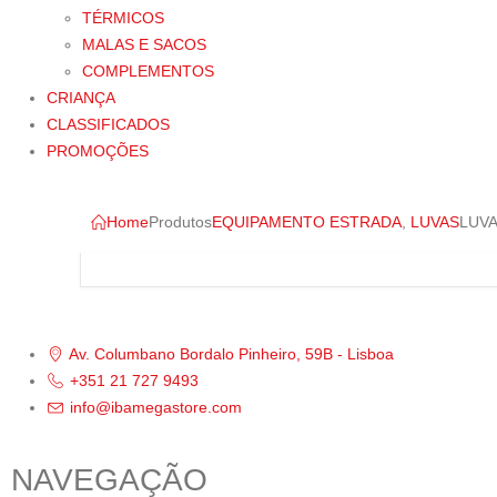
TÉRMICOS
MALAS E SACOS
COMPLEMENTOS
CRIANÇA
CLASSIFICADOS
PROMOÇÕES
Home
Produtos
EQUIPAMENTO ESTRADA
,
LUVAS
LUVA
Av. Columbano Bordalo Pinheiro, 59B - Lisboa
+351 21 727 9493
info@ibamegastore.com
NAVEGAÇÃO