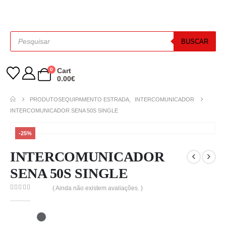
BUSCAR
0
Cart
0.00
€
PRODUTOS
EQUIPAMENTO ESTRADA
,
INTERCOMUNICADOR
INTERCOMUNICADOR SENA 50S SINGLE
-25%
INTERCOMUNICADOR
SENA 50S SINGLE
( Ainda não existem avaliações. )
0
out of 5