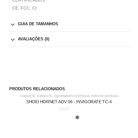
CERTIFICADOS
CE, FCC, CI
GUIA DE TAMANHOS
AVALIAÇÕES (0)
PRODUTOS RELACIONADOS
-5%
CAPACETE
,
CAPACETE
,
EQUIPAMENTO ESTRADA
,
FORA DE ESTRADA
SHOEI HORNET ADV 06 - INVIGORATE TC-4
0
out of 5