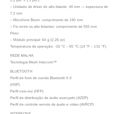
2,2 pol. x 1,1 pol.)
– Unidade de driver do alto-falante: 40 mm — espessura de
7,2 mm
– Microfone Boom: comprimento de 190 mm
– Fio entre os alto-falantes: comprimento de 555 mm
Peso:
– Módulo principal: 64 g (2,26 oz)
Temperatura de operação: -10 °C – 55 °C (14 °F – 131 °F)
REDE MALHA
Tecnologia Mesh Intercom™
BLUETOOTH
Perfil de fone de ouvido Bluetooth 5.0
(HSP)
Perfil viva-voz (HFP)
Perfil de distribuição de áudio avançado (A2DP)
Perfil de controle remoto de áudio e vídeo (AVRCP)
INTERFONE