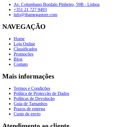
Av. Columbano Bordalo Pinheiro, 59B - Lisboa
+351 21 727 9493
info@ibamegastore.com
NAVEGAÇÃO
Home
Loja Online
Classificados
Promoções
Blog
Contato
Mais informações
Termos e Condições
Política de Protecção de Dados
Políticas de Devolução
Guia de Tamanhos
Prazos de entrega
Custo de envio
Atendimento ao cliente