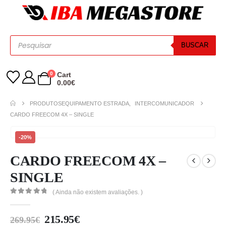
BUSCAR
0
Cart
0.00
€
PRODUTOS
EQUIPAMENTO ESTRADA
,
INTERCOMUNICADOR
CARDO FREECOM 4X – SINGLE
-20%
CARDO FREECOM 4X –
SINGLE
( Ainda não existem avaliações. )
0
out of 5
215.95
€
269.95
€