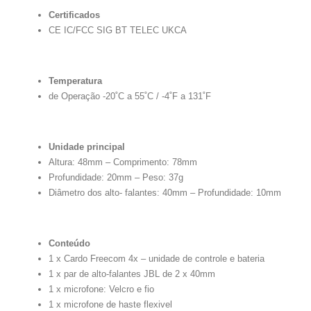
Certificados
CE IC/FCC SIG BT TELEC UKCA
Temperatura
de Operação -20˚C a 55˚C / -4˚F a 131˚F
Unidade principal
Altura: 48mm – Comprimento: 78mm
Profundidade: 20mm – Peso: 37g
Diâmetro dos alto- falantes: 40mm – Profundidade: 10mm
Conteúdo
1 x Cardo Freecom 4x – unidade de controle e bateria
1 x par de alto-falantes JBL de 2 x 40mm
1 x microfone: Velcro e fio
1 x microfone de haste flexivel