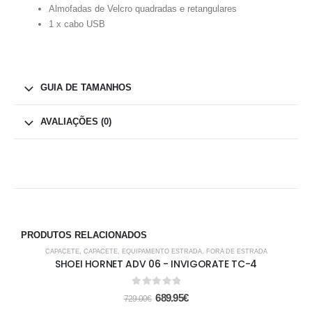
Almofadas de Velcro quadradas e retangulares
1 x cabo USB
GUIA DE TAMANHOS
AVALIAÇÕES (0)
PRODUTOS RELACIONADOS
-5%
CAPACETE
,
CAPACETE
,
EQUIPAMENTO ESTRADA
,
FORA DE ESTRADA
SHOEI HORNET ADV 06 - INVIGORATE TC-4
0
out of 5
689.95
€
729.00
€