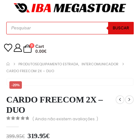
BUSCAR
0
Cart
0.00
€
PRODUTOS
EQUIPAMENTO ESTRADA
,
INTERCOMUNICADOR
CARDO FREECOM 2X – DUO
-20%
CARDO FREECOM 2X –
DUO
( Ainda não existem avaliações. )
0
out of 5
319.95
€
399.95
€