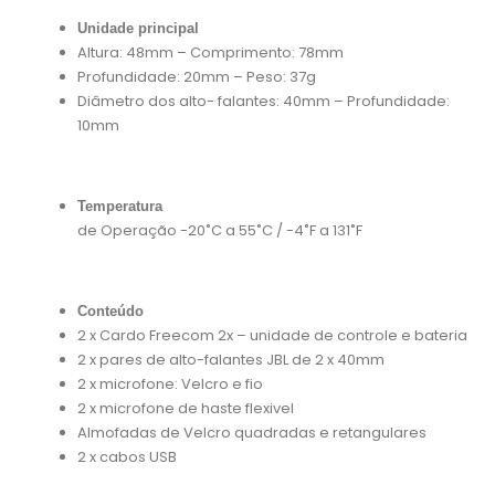
Unidade principal
Altura: 48mm – Comprimento: 78mm
Profundidade: 20mm – Peso: 37g
Diâmetro dos alto- falantes: 40mm – Profundidade:
10mm
Temperatura
de Operação -20˚C a 55˚C / -4˚F a 131˚F
Conteúdo
2 x Cardo Freecom 2x – unidade de controle e bateria
2 x pares de alto-falantes JBL de 2 x 40mm
2 x microfone: Velcro e fio
2 x microfone de haste flexivel
Almofadas de Velcro quadradas e retangulares
2 x cabos USB