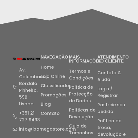
NAVEGAÇÃO
MAIS
ATENDIMENTO
INFORMAÇÕES
AO CLIENTE
Home
Av.
Termos e
Contato &
Loja Online
Columbano
Condições
Ajuda
Bordalo
Classificados
Política de
Login /
Pinheiro,
Protecção
Promoções
Registrar
59B -
de Dados
Lisboa
Blog
Rastreie seu
Políticas de
pedido
+351 21
Contato
Devolução
727 9493
Política de
Guia de
troca,
info@ibamegastore.com
Tamanhos
devolução e