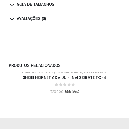
GUIA DE TAMANHOS
AVALIAÇÕES (0)
PRODUTOS RELACIONADOS
CAPACETE
,
CAPACETE
,
EQUIPAMENTO ESTRADA
,
FORA DE ESTRADA
-5%
SHOEI HORNET ADV 06 - INVIGORATE TC-4
0
out of 5
689.95
€
729.00
€