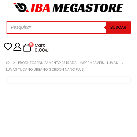
BUSCAR
0
Cart
0.00
€
PRODUTOS
EQUIPAMENTO ESTRADA
,
IMPERMEÁVEIS
,
LUVAS
LUVAS TUCANO URBANO GORDON NANO PLUS