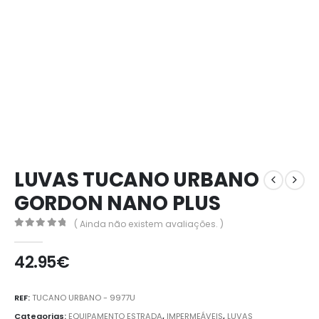
LUVAS TUCANO URBANO
GORDON NANO PLUS
( Ainda não existem avaliações. )
0
out of 5
42.95
€
REF:
TUCANO URBANO - 9977U
Categorias:
EQUIPAMENTO ESTRADA
,
IMPERMEÁVEIS
,
LUVAS