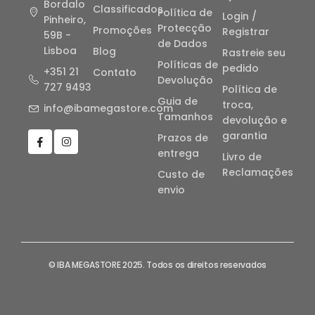
Bordalo
Classificados
Política de
Login /
Pinheiro,
Protecção
Promoções
Registrar
59B -
de Dados
Lisboa
Blog
Rastreie seu
Políticas de
pedido
+351 21
Contato
Devolução
727 9493
Política de
Guia de
troca,
info@ibamegastore.com
Tamanhos
devolução e
garantia
Prazos de
entrega
Livro de
Reclamações
Custo de
envio
© IBA MEGASTORE 2025. Todos os direitos reservados