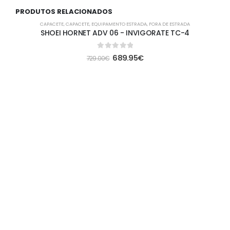
PRODUTOS RELACIONADOS
-5%
CAPACETE
,
CAPACETE
,
EQUIPAMENTO ESTRADA
,
FORA DE ESTRADA
SHOEI HORNET ADV 06 - INVIGORATE TC-4
0
out of 5
689.95
€
729.00
€