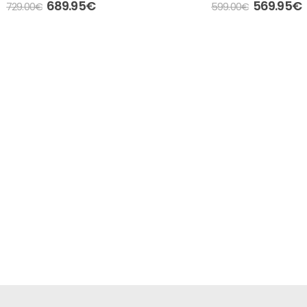
0
out of 5
0
out of 5
689.95
€
569.95
€
729.00
€
599.00
€