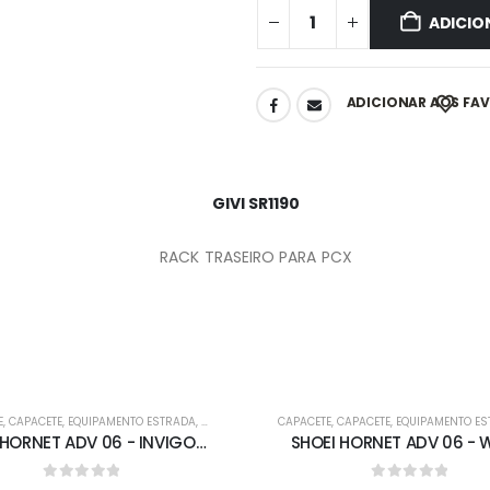
ADICIO
ADICIONAR AOS FA
GIVI SR1190
RACK TRASEIRO PARA PCX
-5%
E
,
CAPACETE
,
EQUIPAMENTO ESTRADA
,
FORA DE ESTRADA
CAPACETE
,
CAPACETE
,
EQUIPAMENTO E
SHOEI HORNET ADV 06 - INVIGORATE TC-10
SHOEI HORNET ADV 06 - 