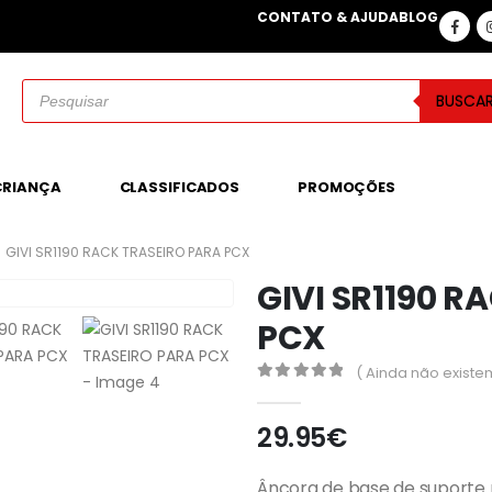
CONTATO & AJUDA
BLOG
BUSCA
CRIANÇA
CLASSIFICADOS
PROMOÇÕES
GIVI SR1190 RACK TRASEIRO PARA PCX
GIVI SR1190 R
PCX
( Ainda não existe
0
out of 5
29.95
€
Âncora de base de suporte 