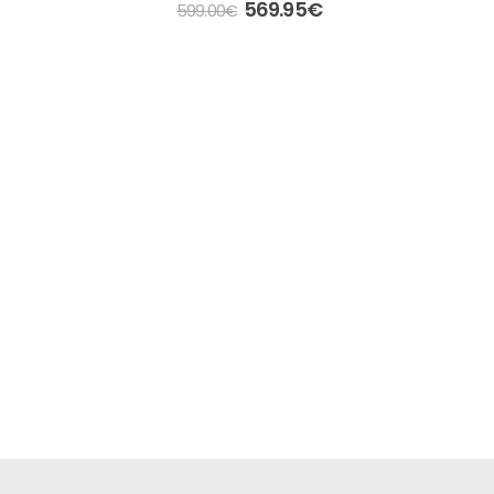
0
out of 5
569.95
€
599.00
€