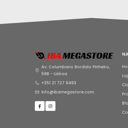
N
H
Av. Columbano Bordalo Pinheiro,
59B - Lisboa
Lo
+351 21 727 9493
Cl
info@ibamegastore.com
Pr
Bl
Co