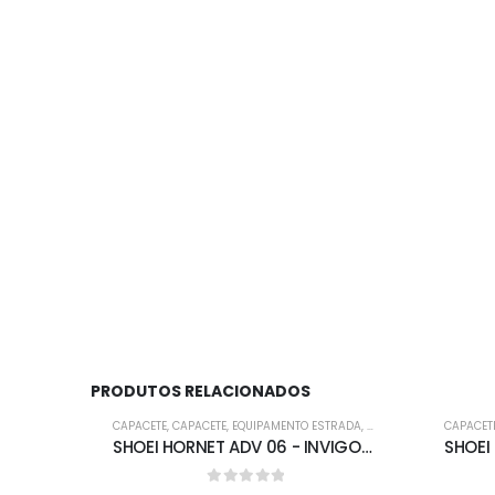
PRODUTOS RELACIONADOS
-5%
-5%
CAPACETE
,
CAPACETE
,
EQUIPAMENTO ESTRADA
,
FORA DE ESTRADA
CAPACET
SHOEI HORNET ADV 06 - INVIGORATE TC-4