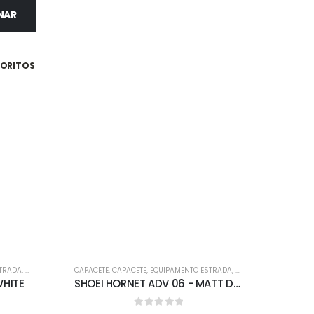
NAR
VORITOS
-5%
-5%
STRADA
,
FORA DE ESTRADA
CAPACETE
,
CAPACETE
,
EQUIPAMENTO ESTRADA
,
FORA DE ESTRADA
CAPACE
WHITE
SHOEI HORNET ADV 06 - MATT DEEP GREY