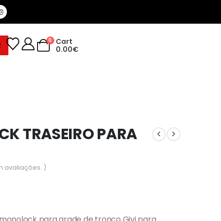
0
Cart
R
0.00
€
ACK TRASEIRO PARA
m avaliações. )
monolock para grade de tronco Givi para