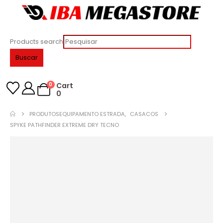
Products search
Buscar
0
Cart
0
PRODUTOS
EQUIPAMENTO ESTRADA
,
CASACOS
SPYKE PATHFINDER EXTREME DRY TECNO