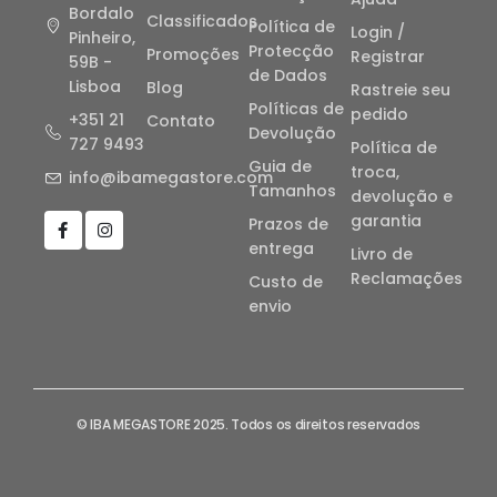
Bordalo
Classificados
Política de
Login /
Pinheiro,
Protecção
Promoções
Registrar
59B -
de Dados
Lisboa
Blog
Rastreie seu
Políticas de
pedido
+351 21
Contato
Devolução
727 9493
Política de
Guia de
troca,
info@ibamegastore.com
Tamanhos
devolução e
garantia
Prazos de
entrega
Livro de
Reclamações
Custo de
envio
© IBA MEGASTORE 2025. Todos os direitos reservados