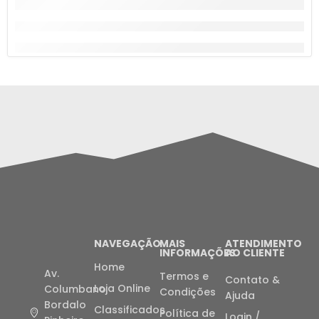
NAVEGAÇÃO
MAIS
ATENDIMENTO
INFORMAÇÕES
AO CLIENTE
Home
Av.
Termos e
Contato &
Loja Online
Columbano
Condições
Ajuda
Bordalo
Classificados
Política de
Login /