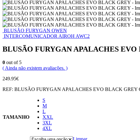
BLUSÃO FURYGAN OWEN
INTERCOMUNICADOR AIROH AWC2
BLUSÃO FURYGAN APALACHES EVO
0
out of 5
( Ainda não existem avaliações. )
249.95
€
REF:
BLUSÃO FURYGAN APALACHES EVO BLACK GREY
S
M
L
TAMANHO
XXL
3XL
4XL
Limpar