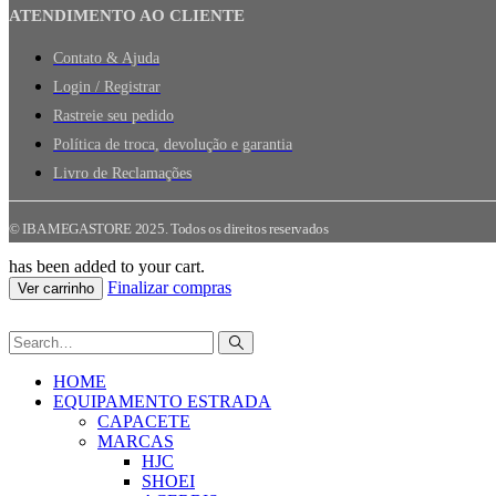
ATENDIMENTO AO CLIENTE
Contato & Ajuda
Login / Registrar
Rastreie seu pedido
Política de troca, devolução e garantia
Livro de Reclamações
© IBA MEGASTORE 2025. Todos os direitos reservados
has been added to your cart.
Finalizar compras
Ver carrinho
HOME
EQUIPAMENTO ESTRADA
CAPACETE
MARCAS
HJC
SHOEI