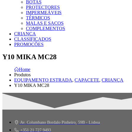
BOTAS
PROTECTORES
IMPERMEÁVEIS
TÉRMICOS
MALAS E SACOS
COMPLEMENTOS
CRIANÇA
CLASSIFICADOS
PROMOÇÕES
Y10 MIKA MC28
Home
Produtos
EQUIPAMENTO ESTRADA
,
CAPACETE
,
CRIANÇA
Y10 MIKA MC28
Av. Columbano Bordalo Pinheiro, 59B - Lisboa
+351 21 727 9493