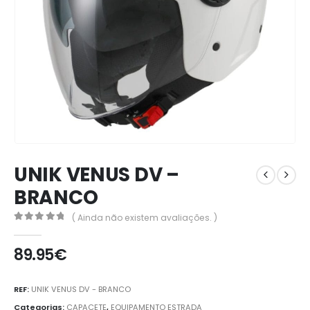
UNIK VENUS DV –
BRANCO
( Ainda não existem avaliações. )
0
out of 5
89.95
€
REF:
UNIK VENUS DV - BRANCO
Categorias:
CAPACETE
,
EQUIPAMENTO ESTRADA