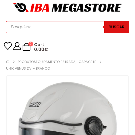
BUSCAR
0
Cart
0.00
€
PRODUTOS
EQUIPAMENTO ESTRADA
,
CAPACETE
UNIK VENUS DV – BRANCO