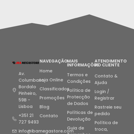
NAVEGAÇÃO
MAIS
ATENDIMENTO
INFORMAÇÕES
AO CLIENTE
Home
Av.
Termos e
Contato &
Loja Online
Columbano
Condições
Ajuda
Bordalo
Classificados
Política de
Login /
Pinheiro,
Protecção
Promoções
Registrar
59B -
de Dados
Lisboa
Blog
Rastreie seu
Políticas de
pedido
+351 21
Contato
Devolução
727 9493
Política de
Guia de
troca,
info@ibamegastore.com