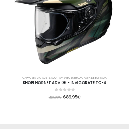
CAPACETE
,
CAPACETE
,
EQUIPAMENTO ESTRADA
,
FORA DE ESTRADA
SHOEI HORNET ADV 06 - INVIGORATE TC-4
0
out of 5
689.95
€
729.00
€