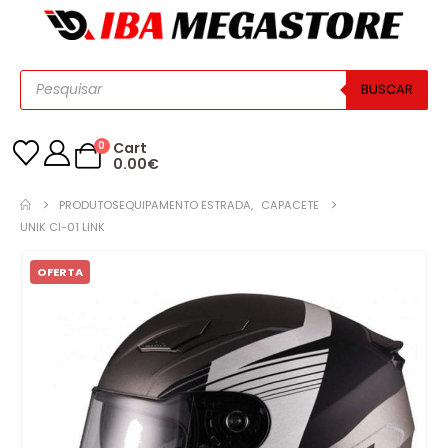
BUSCAR
0
Cart
0.00
€
PRODUTOS
EQUIPAMENTO ESTRADA
,
CAPACETE
UNIK CI-01 LINK
OFERTA