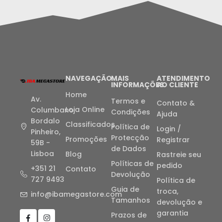
NAVEGAÇÃO
MAIS
ATENDIMENTO
INFORMAÇÕES
AO CLIENTE
Home
Av.
Termos e
Contato &
Loja Online
Columbano
Condições
Ajuda
Bordalo
Classificados
Política de
Login /
Pinheiro,
Protecção
Promoções
Registrar
59B -
de Dados
Lisboa
Blog
Rastreie seu
Políticas de
pedido
+351 21
Contato
Devolução
727 9493
Política de
Guia de
troca,
info@ibamegastore.com
Tamanhos
devolução e
garantia
Prazos de