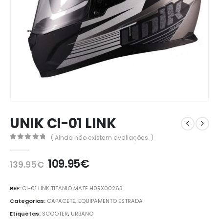
UNIK CI-01 LINK
( Ainda não existem avaliações. )
0
out of 5
109.95
€
139.95
€
REF:
CI-01 LINK TITANIO MATE H0RX00263
Categorias:
CAPACETE
,
EQUIPAMENTO ESTRADA
Etiquetas:
SCOOTER
,
URBANO