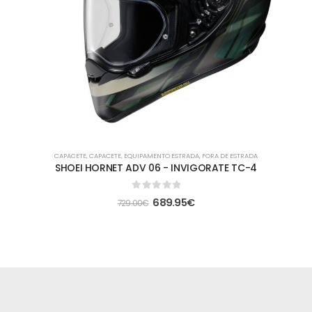
CAPACETE
,
CAPACETE
,
EQUIPAMENTO ESTRADA
,
FORA DE ESTRADA
SHOEI HORNET ADV 06 - INVIGORATE TC-4
0
out of 5
689.95
€
729.00
€