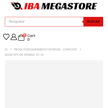
BUSCAR
0
Cart
0
PRODUTOS
EQUIPAMENTO ESTRADA
,
CAPACETE
SHOEI VFX 06 SPARKLE TC-10