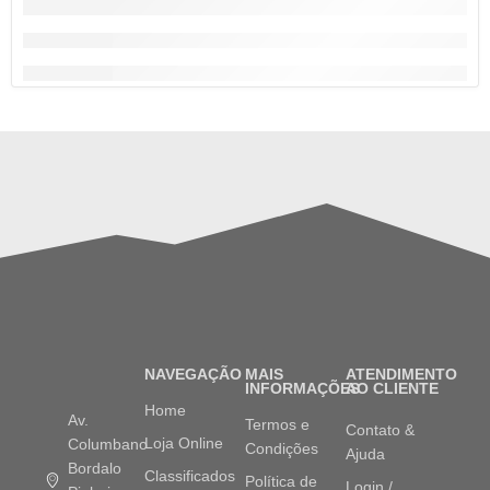
NAVEGAÇÃO
MAIS
ATENDIMENTO
INFORMAÇÕES
AO CLIENTE
Home
Av.
Termos e
Contato &
Loja Online
Columbano
Condições
Ajuda
Bordalo
Classificados
Política de
Login /